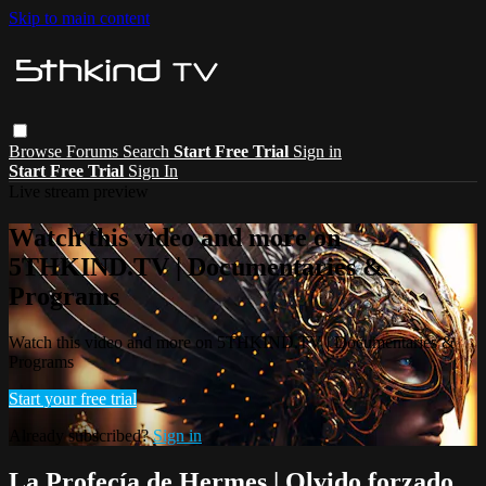
Skip to main content
Browse
Forums
Search
Start Free Trial
Sign in
Start Free Trial
Sign In
Live stream preview
Watch this video and more on
5THKIND.TV | Documentaries &
Programs
Watch this video and more on 5THKIND.TV | Documentaries &
Programs
Start your free trial
Already subscribed?
Sign in
La Profecía de Hermes | Olvido forzado