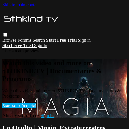
Skip to main content
Browse
Forums
Search
Start Free Trial
Sign in
Start Free Trial
Sign In
Live stream preview
Watch this video and more on
5THKIND.TV | Documentaries &
Programs
Watch this video and more on 5THKIND.TV | Documentaries &
Programs
Start your free trial
Already subscribed?
Sign in
Lo Oculto | Magia, Extraterrestres,