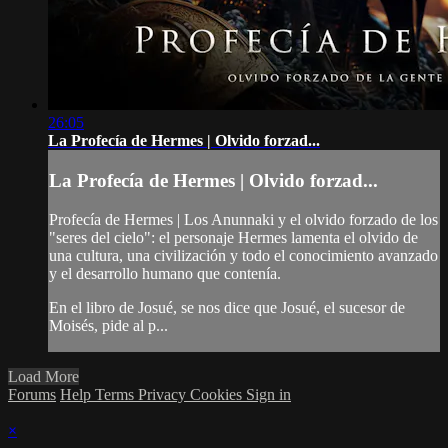
26:05
La Profecía de Hermes | Olvido forzad...
La Profecía de Hermes | Olvido forzad...
Profecía de Hermes | Los Anunnaki y el olvido forzado de los
"seres del cielo": el personaje Hermes lamenta el olvido de
una cultura, una civilización y todo el conocimiento avanzado
y el desarrollo humano que contenía.
En el libro de Josué, se nos dice que Josué, el sucesor de
Moisés, pide al p...
Load More
Forums
Help
Terms
Privacy
Cookies
Sign in
×